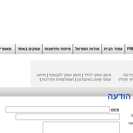
הוסף למועדפים
רוא
FR
עמוד הבית
אודות הפורטל
פיתוח וחדשנות
עסקים באתר
מאמרי
ח
דיקת
אימון עסקי ליחיד
|
אימון עסקי לקבוצות
|
מיתוג
ווי תהליך
עסקי
שיווק באינטרנט
|
השתלמויות והדרכות
|
הודעה