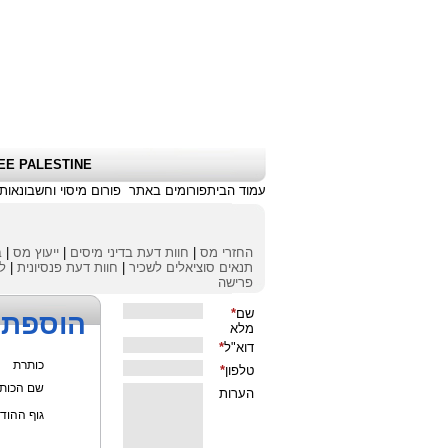
שלום אורח
|
כניסת לקוחות \ הרשמה
|
EE PALESTINE
עמוד הבית
פורומים באתר
פורום מיסוי וחשבונאות
החזרי מס
|
חוות דעת בדיני מיסים
|
ייעוץ מס
|
ב
תנאים סוציאלים לשכיר
|
חוות דעת פנסיונית
|
לי
פרישה
הוספת 