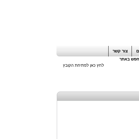
ה חשבון / עורך דין / יועץ עסקי
|
יועץ מס
ם
צור קשר
פש באתר
לחץ כאן לפתיחת הקובץ