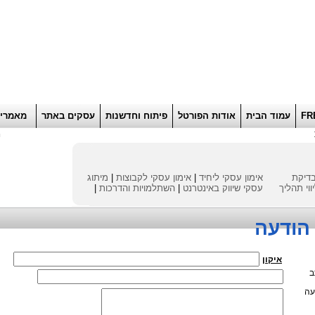
הוסף למועדפים
רוא
FR
עמוד הבית
אודות הפורטל
פיתוח וחדשנות
עסקים באתר
מאמרי
ח
דיקת
אימון עסקי ליחיד
|
אימון עסקי לקבוצות
|
מיתוג
ווי תהליך
עסקי
שיווק באינטרנט
|
השתלמויות והדרכות
|
הודעה