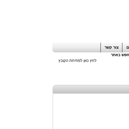
ה חשבון / עורך דין / יועץ עסקי
|
יועץ מס
ם
צור קשר
פש באתר
לחץ כאן לפתיחת הקובץ