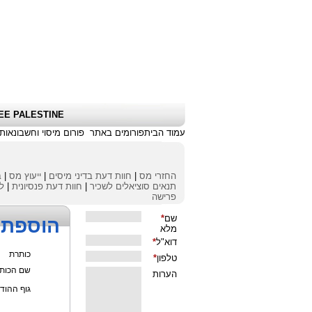
שלום אורח
|
כניסת לקוחות \ הרשמה
|
EE PALESTINE
עמוד הבית
פורומים באתר
פורום מיסוי וחשבונאות
החזרי מס
|
חוות דעת בדיני מיסים
|
ייעוץ מס
|
ב
תנאים סוציאלים לשכיר
|
חוות דעת פנסיונית
|
לי
פרישה
הוספת 