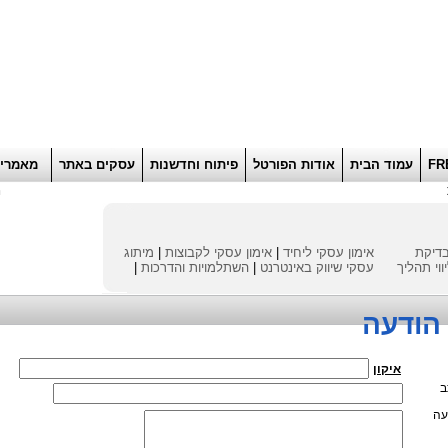
הוסף למועדפים
רוא
FR
עמוד הבית
אודות הפורטל
פיתוח וחדשנות
עסקים באתר
מאמרי
ח
דיקת
אימון עסקי ליחיד
|
אימון עסקי לקבוצות
|
מיתוג
ווי תהליך
עסקי
שיווק באינטרנט
|
השתלמויות והדרכות
|
הודעה