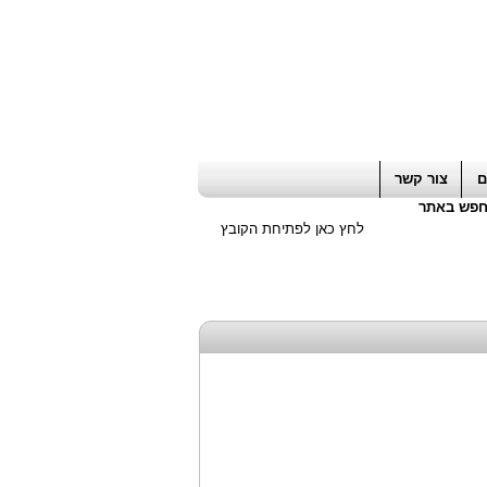
ה חשבון / עורך דין / יועץ עסקי
|
יועץ מס
ם
צור קשר
פש באתר
לחץ כאן לפתיחת הקובץ