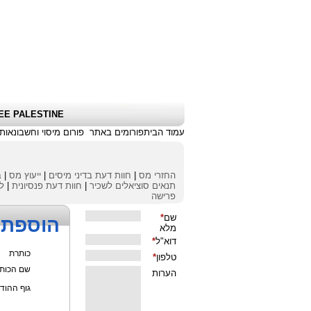
שלום אורח
|
כניסת לקוחות \ הרשמה
|
EE PALESTINE
עמוד הבית
פורומים באתר
פורום מיסוי וחשבונאות
החזרי מס
|
חוות דעת בדיני מיסים
|
ייעוץ מס
|
ב
תנאים סוציאלים לשכיר
|
חוות דעת פנסיונית
|
לי
פרישה
הוספת 