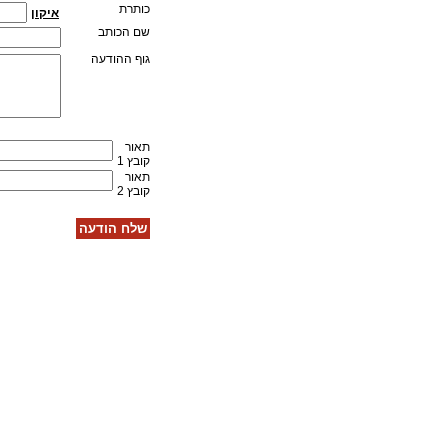
כותרת
איקון
שם הכותב
גוף ההודעה
תאור
קובץ 1
תאור
קובץ 2