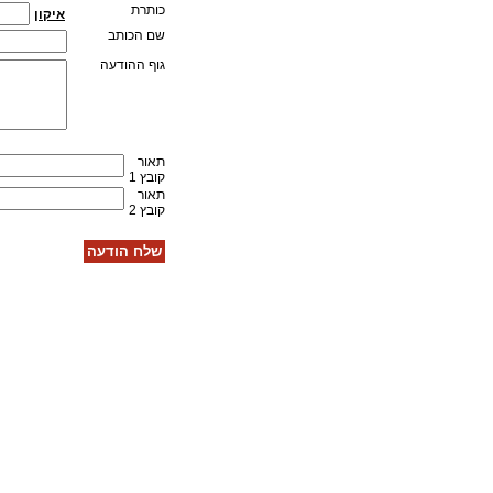
כותרת
איקון
שם הכותב
גוף ההודעה
תאור
קובץ 1
תאור
קובץ 2