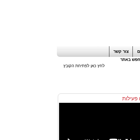
ה חשבון / עורך דין / יועץ עסקי
|
יועץ מס
ם
צור קשר
פש באתר
לחץ כאן לפתיחת הקובץ
ו פעילות