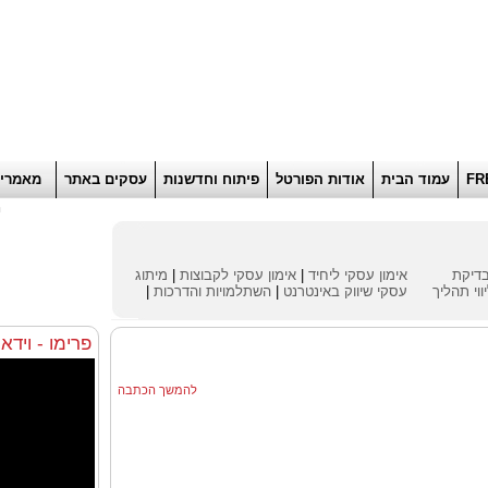
הוסף למועדפים
רוא
FR
עמוד הבית
אודות הפורטל
פיתוח וחדשנות
עסקים באתר
מאמרי
ח
דיקת
אימון עסקי ליחיד
|
אימון עסקי לקבוצות
|
מיתוג
ווי תהליך
עסקי
שיווק באינטרנט
|
השתלמויות והדרכות
|
פרימו - וידא
להמשך הכתבה