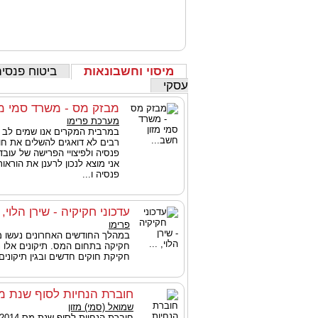
מיסוי וחשבונאות
ביטוח פנסיה
עסקי
מבזק מס - משרד סמי מז
מערכת פרימו
במרבית המקרים אנו שמים לב 
רבים לא דואגים להשלים את חו
פנסיה ולפיצויי הפרישה של עובד
אני מוצא לנכון לרענן את הוראו
פנסיה ו...
עדכוני חקיקיה - שירן הלוי, .
פרימו
במהלך החודשים האחרונים נעשו מס
חקיקה בתחום המס. תיקונים אלו נו
חקיקת חוקים חדשים ובגין תיקונים
חוברת הנחיות לסוף שנת מס 14
שמואל (סמי) מזון