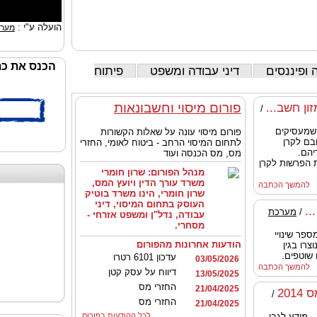
הועלה ע"י :
מערכ
הכנס את כת
 ופיננסים
דיני עבודה ומשפט
פיתוח
פורום מיסוי וחשבונאות
ון חשב...
/
שמעסיקים
פורום מיסוי עונה על שאלות הקשורות
בם לקרן
לתחום המיסוי הרחב - ביטוח לאומי, החזרי
יהם.
מס, מס הכנסה ועוד
ת הפרשות לקרן
מנהל הפורום:
שרון חומרי
משרד עורך הדין ויועץ המס,
להמשך הכתבה
שרון חומרי, הינו משרד בוטיק
העוסק בתחום המיסוי, דיני
..
/
מערכת
עבודה, נדל"ן ומשפט אזרחי -
מסחרי.
פר שינויי
הודעות אחרונות מהפורום
צרו בגין
 שוטפים.
עדכון 6101 רטרו
03/05/2026
להמשך הכתבה
דיווח על עסק קטן
13/05/2025
החזרי מס
21/04/2025
20
/
החזרי מס
21/04/2025
חוברת הנחיות לסוף שנת מס 2014 - מידע לגבי
לכל ההודעות בפורום