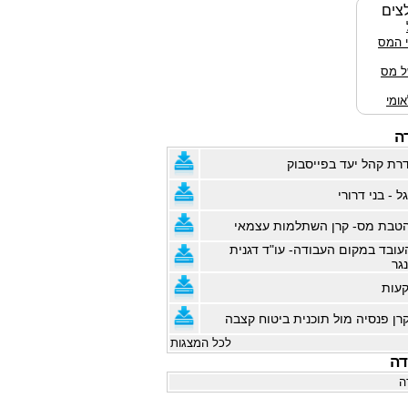
צים
י המס
ל מס
ומי
ה
רת קהל יעד בפייסבוק
ל - בני דרורי
טבת מס- קרן השתלמות עצמאי
עובד במקום העבודה- עו"ד דגנית
נגר
קעות
רן פנסיה מול תוכנית ביטוח קצבה
לכל המצגות
דה
ה