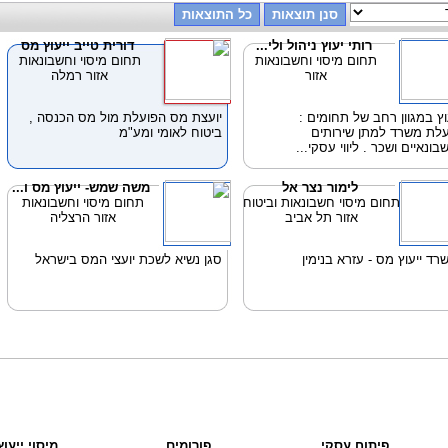
רותי יעוץ ניהול ולי...
דורית טייב ייעוץ מס
תחום מיסוי וחשבונאות
תחום מיסוי וחשבונאות
אזור
אזור רמלה
וץ במגוון רחב של תחומים :
יועצת מס הפועלת מול מס הכנסה ,
לת משרד למתן שירותים
ביטוח לאומי ומע"מ
בונאיים ושכר . ליווי עסקי...
לימור נצר אל
משה שמש- ייעוץ מס ו...
תחום מיסוי חשבונאות וביטוח
תחום מיסוי וחשבונאות
אזור תל אביב
אזור הרצליה
רד ייעוץ מס - עזרא בנימין
סגן נשיא לשכת יועצי המס בישראל
פיתוח עסקי
פורומים
מיסוי ייעו