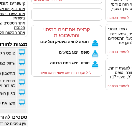
קישורים מומל
 רווחים ודמי
ס ערך מוסף,
אתר בנק ישראל
אתר לשכת יועצ
להמשך הכתבה
בישראל
אתר הטפסים ש
הכנסה
.
/
שרון חומרי
קבצים אחרונים במיסוי
אתר הביטוח הלא
מיסים, שמעוניינת
והחשבונאות
בעלי התפקידים
דוגמא לחוזה מעסיק מול עובד
לתקן את
מצגות להורד
להמשך הכתבה
טופס ייצוג במע"מ
טופס הגד
טופס ייצוג במס הכנסה
שיווק בגוג
סוף שנת 2014, ארכה להגשת דוחת,
ובה, טופס
מחשבון ה
לכל הקבצים בנושא מיסוי והחשבונאות
5329 הדן במקורות ההכנסה בארץ ובחו"ל, סעיף 17 ו
פרטיות ה
לפידור זי
להמשך הכתבה
מגוון הש
השוואת ק
טפסים להור
אין טפסים להורד