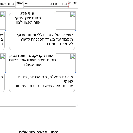
תחום
אזור
עוזי פלג
תחום יועץ עסקי
אזור ראשון לציון
ייעוץ לניהול עסקי כללי ופתוח עסקי.
יע
מוסמך ע"י משרד הכלכלה לייעוץ
בע
לעסקים קטנים ו...
חש
אפרת קריקסט יועצת מ...
תחום מיסוי חשבונאות וביטוח
אזור עפולה
מייצגת במע"מ, מס הכנסה, ביטוח
מש
לאומי.
עובדת מול עצמאים, חברות ועמותות
מיסוי ותנאים סוציאלים