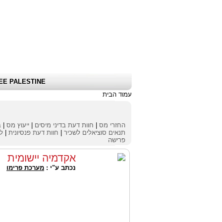
שלום אורח
|
כניסת לקוחות \ הרשמה
|
EE PALESTINE
עמוד הבית
החזרי מס
|
חוות דעת בדיני מיסים
|
ייעוץ מס
|
ב
תנאים סוציאלים לשכיר
|
חוות דעת פנסיונית
|
לי
פרישה
אקדמיה יישומית
נכתב ע"י :
מערכת פרימו