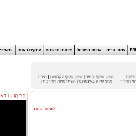
הוסף למועדפים
רוא
FR
עמוד הבית
אודות הפורטל
פיתוח וחדשנות
עסקים באתר
מאמרי
ח
דיקת
אימון עסקי ליחיד
|
אימון עסקי לקבוצות
|
מיתוג
ווי תהליך
עסקי
שיווק באינטרנט
|
השתלמויות והדרכות
|
פרימו - וידא
להמשך הכתבה