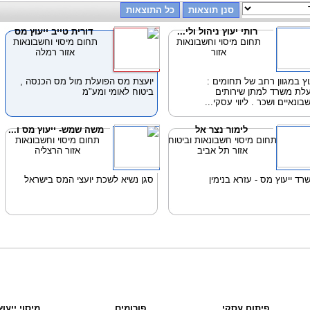
רותי יעוץ ניהול ולי...
דורית טייב ייעוץ מס
תחום מיסוי וחשבונאות
תחום מיסוי וחשבונאות
אזור
אזור רמלה
וץ במגוון רחב של תחומים :
יועצת מס הפועלת מול מס הכנסה ,
לת משרד למתן שירותים
ביטוח לאומי ומע"מ
בונאיים ושכר . ליווי עסקי...
לימור נצר אל
משה שמש- ייעוץ מס ו...
תחום מיסוי חשבונאות וביטוח
תחום מיסוי וחשבונאות
אזור תל אביב
אזור הרצליה
רד ייעוץ מס - עזרא בנימין
סגן נשיא לשכת יועצי המס בישראל
פיתוח עסקי
פורומים
מיסוי ייעו