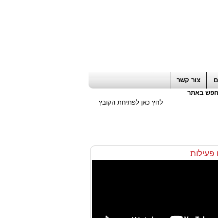
ה חשבון / עורך דין / יועץ עסקי
|
יועץ מס
ם
צור קשר
פש באתר
לחץ כאן לפתיחת הקובץ
ו פעילות