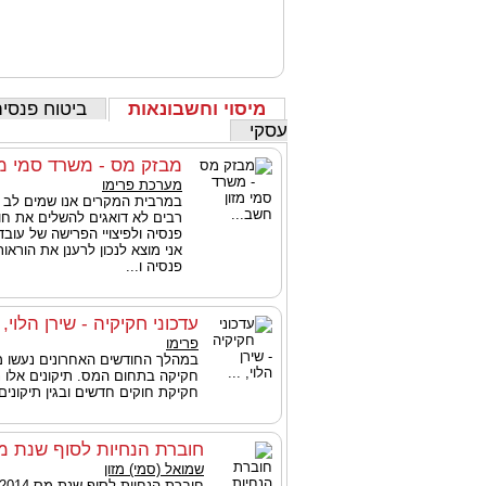
מיסוי וחשבונאות
ביטוח פנסיה
עסקי
מבזק מס - משרד סמי מז
מערכת פרימו
במרבית המקרים אנו שמים לב 
רבים לא דואגים להשלים את חו
פנסיה ולפיצויי הפרישה של עובד
אני מוצא לנכון לרענן את הוראו
פנסיה ו...
עדכוני חקיקיה - שירן הלוי, .
פרימו
במהלך החודשים האחרונים נעשו מס
חקיקה בתחום המס. תיקונים אלו נו
חקיקת חוקים חדשים ובגין תיקונים
חוברת הנחיות לסוף שנת מס 14
שמואל (סמי) מזון