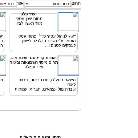
תחום
אזור
עוזי פלג
תחום יועץ עסקי
אזור ראשון לציון
ייעוץ לניהול עסקי כללי ופתוח עסקי.
יע
מוסמך ע"י משרד הכלכלה לייעוץ
בע
לעסקים קטנים ו...
חש
אפרת קריקסט יועצת מ...
תחום מיסוי חשבונאות וביטוח
אזור עפולה
מייצגת במע"מ, מס הכנסה, ביטוח
מש
לאומי.
עובדת מול עצמאים, חברות ועמותות
מיסוי ותנאים סוציאלים