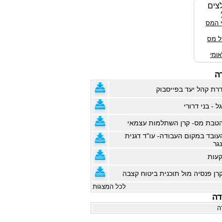
צים
י המס
ל מס
ומי
ה
רת קהל יעד בפייסבוק
ל - בני דרורי
טבת מס- קרן השתלמות עצמאי
עובד במקום העבודה- עו"ד דגנית
נגר
קעות
רן פנסיה מול תוכנית ביטוח קצבה
לכל המצגות
דה
ה