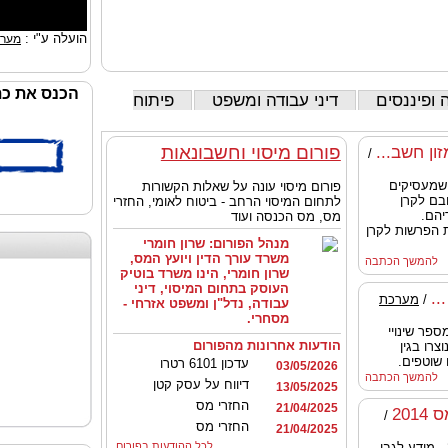
הועלה ע"י :
מערכ
הכנס את כת
 ופיננסים
דיני עבודה ומשפט
פיתוח
פורום מיסוי וחשבונאות
ון חשב...
/
שמעסיקים
פורום מיסוי עונה על שאלות הקשורות
בם לקרן
לתחום המיסוי הרחב - ביטוח לאומי, החזרי
יהם.
מס, מס הכנסה ועוד
ת הפרשות לקרן
מנהל הפורום:
שרון חומרי
משרד עורך הדין ויועץ המס,
להמשך הכתבה
שרון חומרי, הינו משרד בוטיק
העוסק בתחום המיסוי, דיני
..
/
מערכת
עבודה, נדל"ן ומשפט אזרחי -
מסחרי.
פר שינויי
הודעות אחרונות מהפורום
צרו בגין
 שוטפים.
עדכון 6101 רטרו
03/05/2026
להמשך הכתבה
דיווח על עסק קטן
13/05/2025
החזרי מס
21/04/2025
20
/
החזרי מס
21/04/2025
חוברת הנחיות לסוף שנת מס 2014 - מידע לגבי
לכל ההודעות בפורום