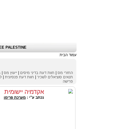
שלום אורח
|
כניסת לקוחות \ הרשמה
|
EE PALESTINE
עמוד הבית
החזרי מס
|
חוות דעת בדיני מיסים
|
ייעוץ מס
|
ב
תנאים סוציאלים לשכיר
|
חוות דעת פנסיונית
|
לי
פרישה
אקדמיה יישומית
נכתב ע"י :
מערכת פרימו