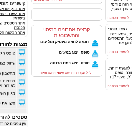
קישורים מומל
 רווחים ודמי
ס ערך מוסף,
אתר בנק ישראל
אתר לשכת יועצ
להמשך הכתבה
בישראל
אתר הטפסים ש
הכנסה
.
/
שרון חומרי
קבצים אחרונים במיסוי
אתר הביטוח הלא
מיסים, שמעוניינת
והחשבונאות
בעלי התפקידים
דוגמא לחוזה מעסיק מול עובד
לתקן את
מצגות להורד
להמשך הכתבה
טופס ייצוג במע"מ
טופס הגד
טופס ייצוג במס הכנסה
שיווק בגוג
סוף שנת 2014, ארכה להגשת דוחת,
ובה, טופס
מחשבון ה
לכל הקבצים בנושא מיסוי והחשבונאות
5329 הדן במקורות ההכנסה בארץ ובחו"ל, סעיף 17 ו
פרטיות ה
לפידור זי
להמשך הכתבה
מגוון הש
השוואת ק
טפסים להור
אין טפסים להורד