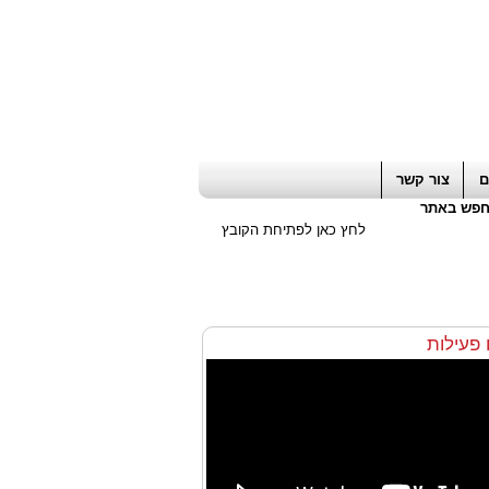
ה חשבון / עורך דין / יועץ עסקי
|
יועץ מס
ם
צור קשר
פש באתר
לחץ כאן לפתיחת הקובץ
ו פעילות