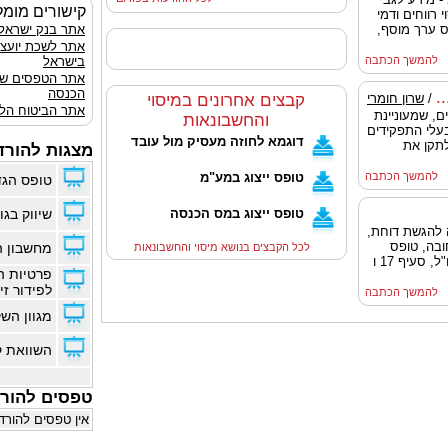
קישורים מומל
 רווחים ודמי
ס ערך מוסף,
אתר בנק ישראל
אתר לשכת יועצ
להמשך הכתבה
בישראל
אתר הטפסים ש
הכנסה
.
/
שרון חומרי
קבצים אחרונים במיסוי
אתר הביטוח הלא
מיסים, שמעוניינת
והחשבונאות
בעלי התפקידים
דוגמא לחוזה מעסיק מול עובד
לתקן את
מצגות להורד
להמשך הכתבה
טופס ייצוג במע"מ
טופס הגד
טופס ייצוג במס הכנסה
שיווק בגוג
סוף שנת 2014, ארכה להגשת דוחת,
ובה, טופס
מחשבון ה
לכל הקבצים בנושא מיסוי והחשבונאות
5329 הדן במקורות ההכנסה בארץ ובחו"ל, סעיף 17 ו
פרטיות ה
לפידור זי
להמשך הכתבה
מגוון הש
השוואת ק
טפסים להור
אין טפסים להורד