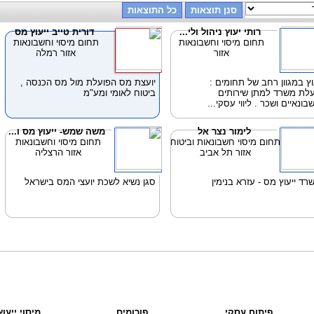
רותי יעוץ ניהול ולי...
דורית טייב ייעוץ מס
תחום מיסוי וחשבונאות
תחום מיסוי וחשבונאות
אזור
אזור רמלה
וץ במגוון רחב של תחומים :
יועצת מס הפועלת מול מס הכנסה ,
לת משרד למתן שירותים
ביטוח לאומי ומע"מ
בונאיים ושכר . ליווי עסקי...
לימור נצר אל
משה שמש- ייעוץ מס ו...
תחום מיסוי חשבונאות וביטוח
תחום מיסוי וחשבונאות
אזור תל אביב
אזור הרצליה
רד ייעוץ מס - עזרא בנימין
סגן נשיא לשכת יועצי המס בישראל
פיתוח עסקי
פורומים
מיסוי ייעו