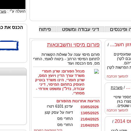
הועלה ע"י :
מערכ
הכנס את כת
 ופיננסים
דיני עבודה ומשפט
פיתוח
פורום מיסוי וחשבונאות
ון חשב...
/
שמעסיקים
פורום מיסוי עונה על שאלות הקשורות
בם לקרן
לתחום המיסוי הרחב - ביטוח לאומי, החזרי
יהם.
מס, מס הכנסה ועוד
ת הפרשות לקרן
מנהל הפורום:
שרון חומרי
משרד עורך הדין ויועץ המס,
להמשך הכתבה
שרון חומרי, הינו משרד בוטיק
העוסק בתחום המיסוי, דיני
..
/
מערכת
עבודה, נדל"ן ומשפט אזרחי -
מסחרי.
פר שינויי
הודעות אחרונות מהפורום
צרו בגין
 שוטפים.
עדכון 6101 רטרו
03/05/2026
להמשך הכתבה
דיווח על עסק קטן
13/05/2025
החזרי מס
21/04/2025
20
/
החזרי מס
21/04/2025
חוברת הנחיות לסוף שנת מס 2014 - מידע לגבי
לכל ההודעות בפורום