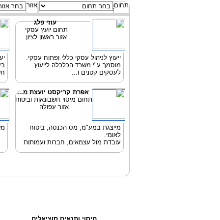
תחום
אזור
עוזי פלג
תחום יועץ עסקי
אזור ראשון לציון
ייעוץ לניהול עסקי כללי ופתוח עסקי.
יע
מוסמך ע"י משרד הכלכלה לייעוץ
בע
לעסקים קטנים ו...
חש
אפרת קריקסט יועצת מ...
תחום מיסוי חשבונאות וביטוח
אזור עפולה
מייצגת במע"מ, מס הכנסה, ביטוח
מש
לאומי.
עובדת מול עצמאים, חברות ועמותות
מיסוי ותנאים סוציאלים