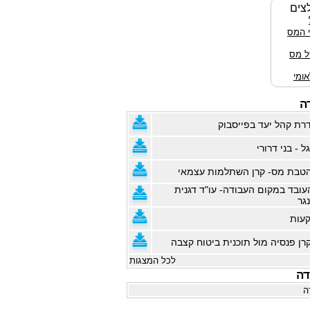
צים
י המס
ל מס
ומי
ה
רת קהל יעד בפייסבוק
ל - בני דרורי
טבת מס- קרן השתלמות עצמאי
עובד במקום העבודה- עו"ד דגנית
נגר
קעות
רן פנסיה מול תוכנית ביטוח קצבה
לכל המצגות
דה
ה