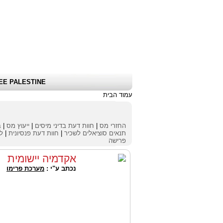
שלום אורח
|
כניסת לקוחות \ הרשמה
|
EE PALESTINE
עמוד הבית
החזרי מס
|
חוות דעת בדיני מיסים
|
ייעוץ מס
|
ב
תנאים סוציאלים לשכיר
|
חוות דעת פנסיונית
|
לי
פרישה
אקדמיה יישומית
נכתב ע"י :
מערכת פרימו