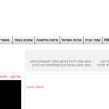
הוסף למועדפים
רוא
FR
עמוד הבית
אודות הפורטל
פיתוח וחדשנות
עסקים באתר
מאמרי
ח
דיקת
אימון עסקי ליחיד
|
אימון עסקי לקבוצות
|
מיתוג
ווי תהליך
עסקי
שיווק באינטרנט
|
השתלמויות והדרכות
|
פרימו - וידא
להמשך הכתבה