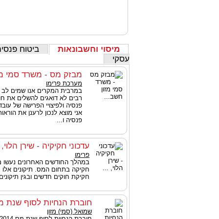
מיסוי וחשבונאות
ביטוח פנסיה
עסקי
מבזק מס - משרד סמי מז
מערכת פרימו
במרבית המקרים אנו שמים לב 
רבים לא דואגים להשלים את חו
פנסיה ולפיצויי הפרישה של עובד
אני מוצא לנכון לרענן את הוראו
פנסיה ו...
עדכוני חקיקיה - שירן הלוי, .
פרימו
במהלך החודשים האחרונים נעשו מס
חקיקה בתחום המס. תיקונים אלו נו
חקיקת חוקים חדשים ובגין תיקונים
חוברת הנחיות לסוף שנת מס 14
שמואל (סמי) מזון