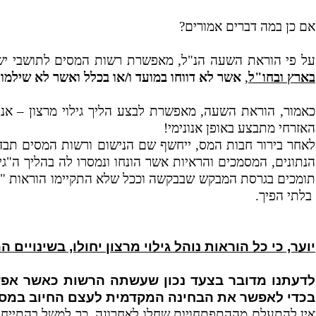
אם כן במה דברים אמורים?
על פי הוראת השעה הנ"ל, מאפשרת רשות המסים לתושבי יש
בארץ ובחו"ל
,
אשר לא דווחו במועד ו/או בכלל ואשר לא שילמו מ
כאמור, הוראת השעה, מאפשרת לבצע הליך גילוי מרצון – אנ
האזרחי מתבצע באופן אנונימי!
לאחר בירור חבות המס, ייחשף שם הנישום ורשות המסים תבדו
הנתונים, המסמכים והראיות אשר הונחו ונמסרו לה בהליך ה"גיל
תומכים בגרסת המבקש שבבקשה וככל שלא התקיימו הוראות "נו
בלתי הפיך.
יוער, כי כל הוראות נוהל גילוי מרצון יחולו, בשינויים
לדעתנו מדובר בצעד נכון שעשתה הרשות כאשר אפשר
בכדי לאפשר את הבחינה המקדמית לעצם החיוב במס.
אין להתעלם מההתפתחויות שחלו לאחרונה, כך למשל בהתייחס 