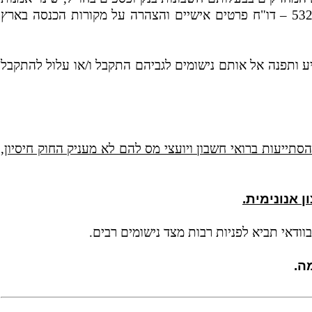
חילופי המידע, קו הצדק, פניית רשות המסים לאחרונה ל כ- 100,000 אזרחים, בבקשה, כי אלו ידווחו לה באמצעות טופס 5329 – דו"ח פרטים אישיים והצהרה על מקורות הכנסה בארץ
ע ותפנה אל אותם נישומים לגביהם התקבל ו/או עלול להתקבל
סתייעות ברואי חשבון ויועצי מס להם לא מעניק החוק חיסיון,
 אנונימית.
ודאי תביא לפניות רבות מצד נישומים רבים.
ה.