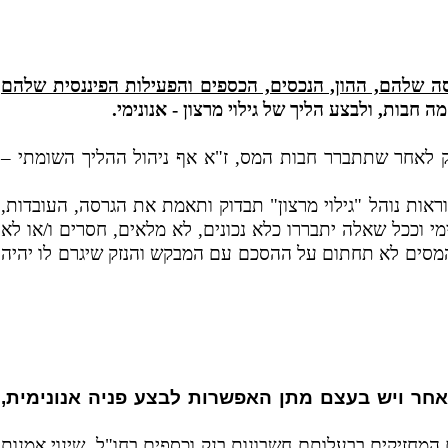
ה שלהם, ההון, הנכסים, הכספים והפעילות הפיננסית שלהם
חבות, ולבצע הליך של גילוי מרצון - אנונימי.
ק לאחר שתתברר חבות המס, ז"א אף ניהול ההליך השומתי –
ות נוהל "גילוי מרצון" תבדוק ותאמת את הגרסה, העובדות,
מי וככל שאלה יתבררו כלא נכונים, לא מלאים, חסרים ו/או לא
מסים לא תחתום על ההסכם עם המבקש והנזק שיגרם לו יהיה
חר ויש בעצם מתן האפשרות לבצע פניה אנונימית,
חזיקים בבעלותם חשבונות בנק וכספים בחו"ל, שינוי אמנות