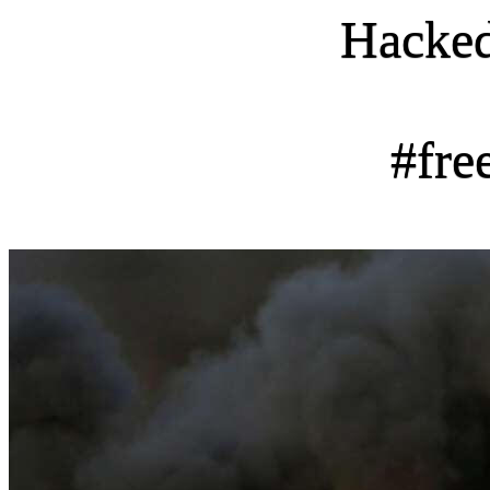
Hacke
#fre