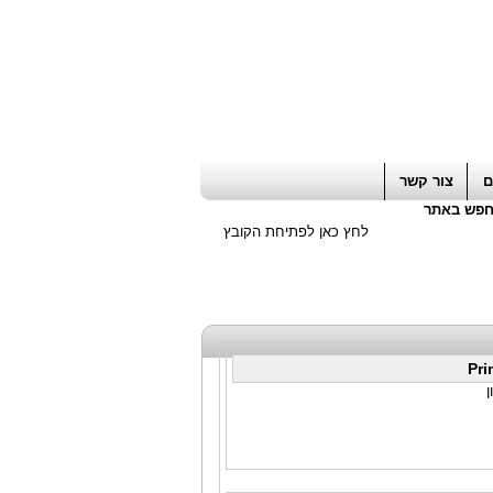
ה חשבון / עורך דין / יועץ עסקי
|
יועץ מס
ם
צור קשר
פש באתר
לחץ כאן לפתיחת הקובץ
Pri
ן