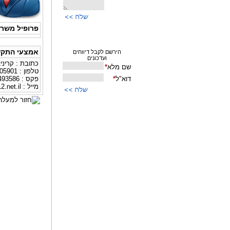
פרופיל משר
אמצעי התקש
כתובת : קריניצי 48 רמת
טלפון : 0547205901
פקס : 0775493586
מייל :
.net.il