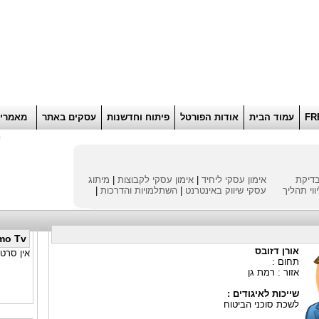
הוסף למועדפים
רוא
FR
עמוד הבית
אודות הפורטל
פיתוח וחדשנות
עסקים באתר
מאמרי
ח
דיקת
אימון עסקי ליחיד
|
אימון עסקי לקבוצות
|
מיתוג
ווי תהליך
עסקי
שיווק באינטרנט
|
השתלמויות והדרכות
|
mo Tv
אורן דזובס
אין סרטו
תחום :
אזור : רמת גן
שייכות לאיגודים :
לשכת סוכני הביטוח