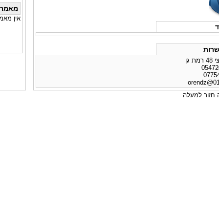
מאמרי
אין מאמ
ד
רות
 גן
orendz@012
חזור למעלה