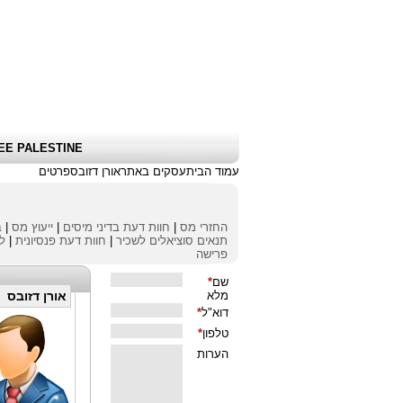
שלום אורח
|
כניסת לקוחות \ הרשמה
|
EE PALESTINE
עמוד הבית
עסקים באתר
אורן דזובס
פרטים
החזרי מס
|
חוות דעת בדיני מיסים
|
ייעוץ מס
|
ב
תנאים סוציאלים לשכיר
|
חוות דעת פנסיונית
|
לי
פרישה
אורן דזובס