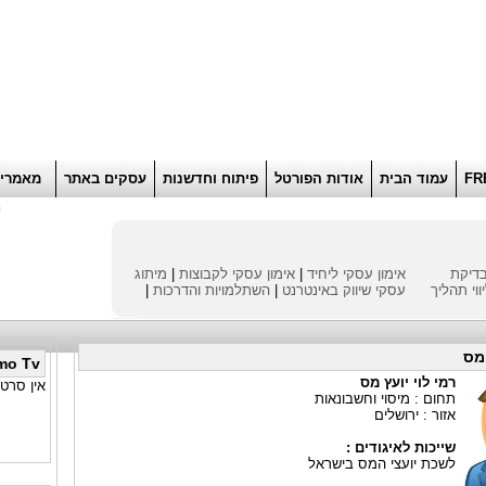
הוסף למועדפים
רוא
FR
עמוד הבית
אודות הפורטל
פיתוח וחדשנות
עסקים באתר
מאמרי
ח
דיקת
אימון עסקי ליחיד
|
אימון עסקי לקבוצות
|
מיתוג
ווי תהליך
עסקי
שיווק באינטרנט
|
השתלמויות והדרכות
|
 מס
mo Tv
רמי לוי יועץ מס
אין סרטו
תחום : מיסוי וחשבונאות
אזור : ירושלים
שייכות לאיגודים :
לשכת יועצי המס בישראל