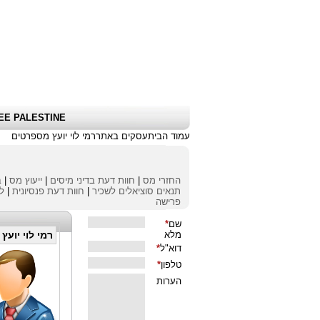
שלום אורח
|
כניסת לקוחות \ הרשמה
|
EE PALESTINE
עמוד הבית
עסקים באתר
רמי לוי יועץ מס
פרטים
החזרי מס
|
חוות דעת בדיני מיסים
|
ייעוץ מס
|
ב
תנאים סוציאלים לשכיר
|
חוות דעת פנסיונית
|
לי
פרישה
רמי לוי יועץ