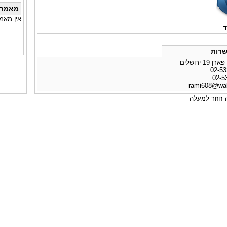
מאמרי
אין מאמ
ד
רות
 ירושלים
rami608@wal
חזור למעלה