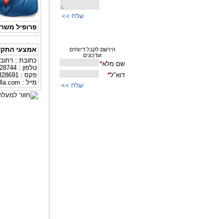
פרופיל משר
אמצעי התקש
כתובת : רחוב פארן 19
טלפון : 02-5328744
פקס : 02-5328691
מייל :
la.com