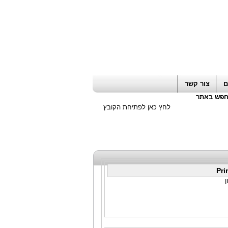
ה חשבון / עורך דין / יועץ עסקי
|
יועץ מס
ם
צור קשר
פש באתר
לחץ כאן לפתיחת הקובץ
Pri
ן