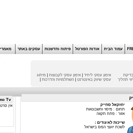
הוסף למועדפים
רוא
FR
עמוד הבית
אודות הפורטל
פיתוח וחדשנות
עסקים באתר
מאמרי
ח
דיקת
אימון עסקי ליחיד
|
אימון עסקי לקבוצות
|
מיתוג
ווי תהליך
עסקי
שיווק באינטרנט
|
השתלמויות והדרכות
|
ק
mo Tv
יחזקאל סחייק
אין סרטו
תחום : מיסוי וחשבונאות
אזור : פתח תקווה
שייכות לאיגודים :
לשכת יועצי המס בישראל