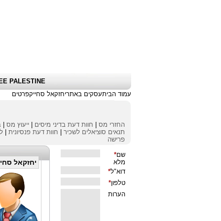
שלום אורח
|
כניסת לקוחות \ הרשמה
|
EE PALESTINE
עמוד הבית
עסקים באתר
יחזקאל סחייק
פרטים
החזרי מס
|
חוות דעת בדיני מיסים
|
ייעוץ מס
|
ב
תנאים סוציאלים לשכיר
|
חוות דעת פנסיונית
|
לי
פרישה
יחזקאל סחיי