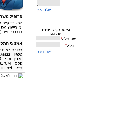
פרופיל משר
וכן בייעוץ מס
בבטוחי חיים (
אמצעי התקש
כתובת : מונטיפיורי 20 ב 
טלפון : 03-9308833
טלפון נוסף : 0584148647
פקס : 03-9317074
מייל :
int.net