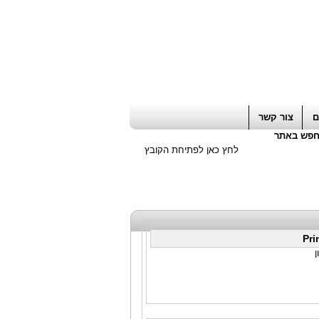
ה חשבון / עורך דין / יועץ עסקי
|
יועץ מס
ם
צור קשר
פש באתר
לחץ כאן לפתיחת הקובץ
Pri
ן