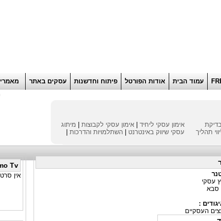
הוסף למועדפים
רוא
FR
עמוד הבית
אודות הפורטל
פיתוח וחדשנות
עסקים באתר
מאמרי
ח
דיקת
אימון עסקי ליחיד
|
אימון עסקי לקבוצות
|
מיתוג
ווי תהליך
עסקי
שיווק באינטרנט
|
השתלמויות והדרכות
|
mo Tv
טנר
אין סרטו
ץ עסקי
 סבא
גודים :
צים העסקיים
ד