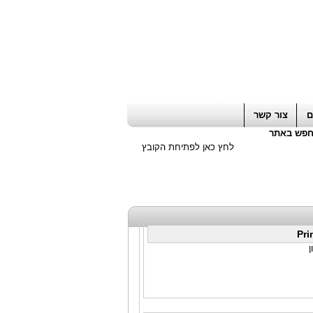
ה חשבון / עורך דין / יועץ עסקי
|
יועץ מס
ם
צור קשר
פש באתר
לחץ כאן לפתיחת הקובץ
Pri
ן