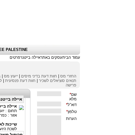
שלום אורח
|
כניסת לקוחות \ הרשמה
|
EE PALESTINE
עמוד הבית
עסקים באתר
איילה בייטנר
פרטים
החזרי מס
|
חוות דעת בדיני מיסים
|
ייעוץ מס
|
ב
תנאים סוציאלים לשכיר
|
חוות דעת פנסיונית
|
לי
פרישה
איילה בייטנר
איילה ביי
תחום : יוע
אזור : כפר
שייכות לאי
לשכת היוע
פרופיל משר