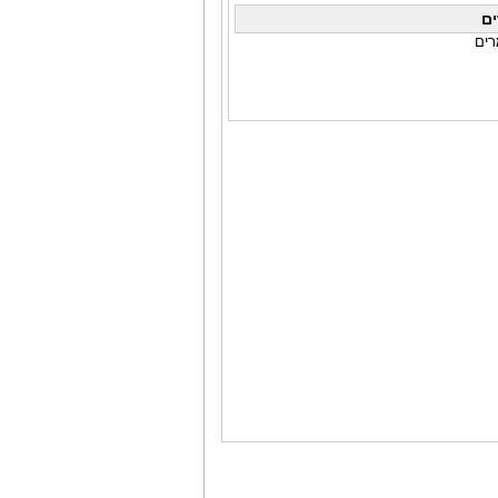
ם
רים