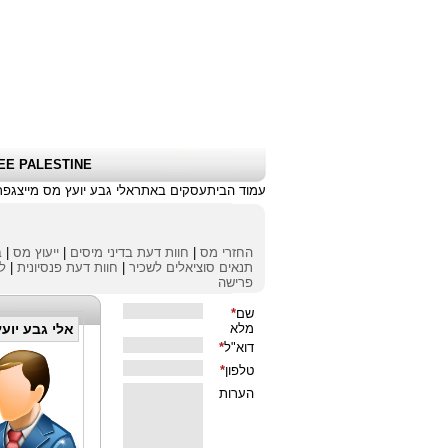
שלום אורח
|
כניסת לקוחות \ הרשמה
|
EE PALESTINE
עמוד הבית
עסקים באתר
אלי גבע יועץ מס מייצג
פר
החזרי מס
|
חוות דעת בדיני מיסים
|
ייעוץ מס
|
ב
תנאים סוציאלים לשכיר
|
חוות דעת פנסיונית
|
לי
פרישה
אלי גבע יוע