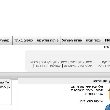
הוסף למועדפים
רוא
FR
עמוד הבית
אודות הפורטל
פיתוח וחדשנות
עסקים באתר
מאמרי
טים
ח
דיקת
אימון עסקי ליחיד
|
אימון עסקי לקבוצות
|
מיתוג
ווי תהליך
עסקי
שיווק באינטרנט
|
השתלמויות והדרכות
|
ץ מס מייצג
mo Tv
אלי גבע יועץ מס מייצג
אין סרטו
תחום : מיסוי וחשבונאות
אזור : רחובות
שייכות לאיגודים :