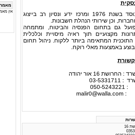
סקית
מאמרי
אין מאמ
המשרד נוסד בשנת 1976 ומרכז ידע ונסיון רב בייצוג
חברות, וכן שירותי הנהלת חשבונות.
על גם בתחום הפנסיה והביטוח, ומתמחה
ונות מקצועיים תוך ראיה מיסויית וכלכלית
תוכנית המתאימה ביותר ללקוח. ניהול תחום
וצע באמצעות מאלי רוקח.
קשורת
החרושת 16 אור יהודה
03-53317
050-5
 :
malir0@walla.com
רות
 16