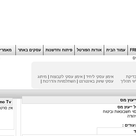
הוסף למועדפים
רוא
FR
עמוד הבית
אודות הפורטל
פיתוח וחדשנות
עסקים באתר
מאמרי
ם
ח
דיקת
אימון עסקי ליחיד
|
אימון עסקי לקבוצות
|
מיתוג
ווי תהליך
עסקי
שיווק באינטרנט
|
השתלמויות והדרכות
|
יעוץ מס
mo Tv
 ייעוץ מס
אין סרטו
וי חשבונאות וביטוח
יהודה
גודים :
ד