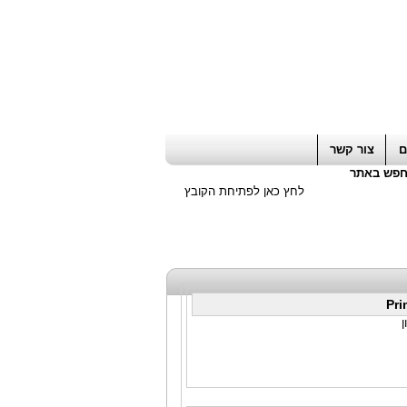
ה חשבון / עורך דין / יועץ עסקי
|
יועץ מס
ם
צור קשר
פש באתר
לחץ כאן לפתיחת הקובץ
Pri
ן