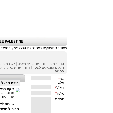
שלום אורח
|
כניסת לקוחות \ הרשמה
|
EE PALESTINE
עמוד הבית
עסקים באתר
רוקח הרצל ייעוץ מס
פרטי
החזרי מס
|
חוות דעת בדיני מיסים
|
ייעוץ מס
|
ב
תנאים סוציאלים לשכיר
|
חוות דעת פנסיונית
|
לי
פרישה
רוקח הרצל י
רוקח הרצל
תחום : מיס
אזור : אור 
שייכות לאי
פרופיל משר