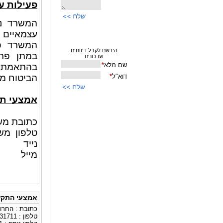
פעילות ע
עצמאיים ו
המשרד פו
במתן פתר
בהתאמת ה
הביטוח מב
אמצעי ת
כתובת משרד : 
טלפון משרד : 11
נייד : 243221
מייל
אמצעי התקש
כתובת : החרושת
טלפון : 035331711