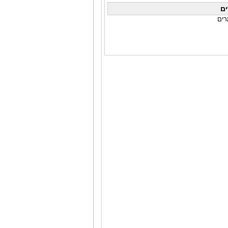
ם
רים