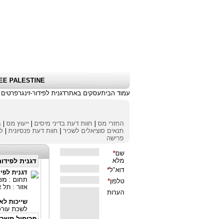
שלום אורח
|
כניסת לקוחות \ הרשמה
|
EE PALESTINE
עמוד הבית
עסקים באתר
דגנית לפידור-זינגר
פרטים
החזרי מס
|
חוות דעת בדיני מיסים
|
ייעוץ מס
|
ב
תנאים סוציאלים לשכיר
|
חוות דעת פנסיונית
|
לי
פרישה
דגנית לפידור
דגנית לפיד
תחום : משר
אזור : תל 
שייכות לאי
לשכת עורכי
פרופיל משר