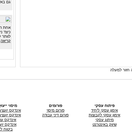
גם באש
אחת הדי
כיצד ני
לוותר 
קריאה
חזור למעלה
פיתוח עסקי
פורומים
מיסוי ייעו
אימון עסקי ליחיד
פורום מיסוי
אינדקס יועצי
אימון עסקי לקבוצות
פורום דיני עבודה
אינדקס יועצי
מיתוג עסקי
אינדקס עור
שיווק באינטרנט
אינדקס יוע
ביטוח לא