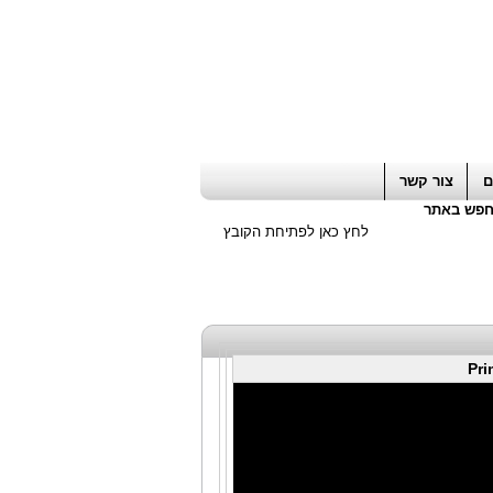
ה חשבון / עורך דין / יועץ עסקי
|
יועץ מס
ם
צור קשר
פש באתר
לחץ כאן לפתיחת הקובץ
Pri