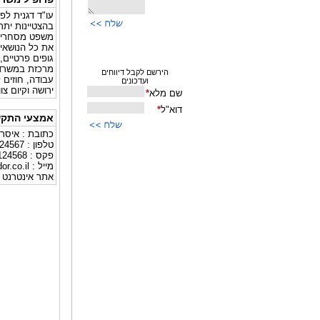
עו"ד דגנית לפ
בהצטיינות ית
משפט מסחרי, מ
את כל הנושאים
גופים פרטיים, 
מרכזת במשרד 
עבודה, חוזים ל
ירושה וקיום צו
אמצעי התקש
כתובת : איסרליש 22 תל-אבי
טלפון : 03-6124567
פקס : 03-6124568
מייל :
or.co.il
אתר אינטרנט 