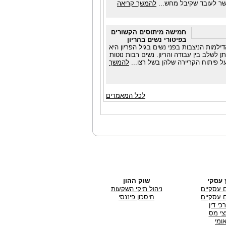
ר לעובד שקיבל מחש...
להמשך קריאה
חמישה מיתוסים הקשורים
בפיטורי נשים בהריון
למות הניצבות בפני נשים בגיל הפריון היא
תן לשלב בין עבודה והריון. נשים רבות נוטות
על פיתוח הקריירה שלהן בשל רצו...
להמשך
לכל המאמרים
ץ עסקי
שוק ההון
ם עסקיים
ניהול תיקי השקעות
ם עסקיים
חיסכון פיננסי
כי דין
צי מס
ומי