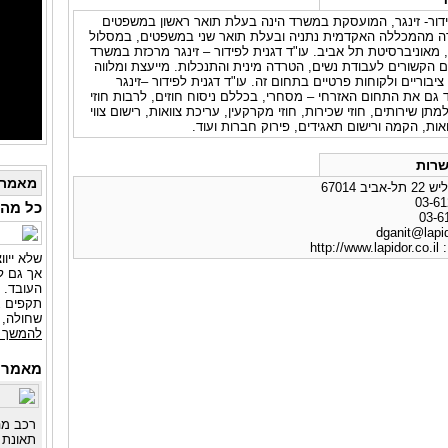
ידור- זינגר, המועסקת במשרד הינה בעלת תואר ראשון במשפטים
רה מהמכללה האקדמית נתניה ובעלת תואר שני במשפטים, במסלול
אוניברסיטת תל אביב. עו"ד דגנית לפידור – זינגר מרכזת במשרד
 הקשורים לעבודת נשים, הטרדה מינית והתנכלות. מייעצת ומלווה
ציבוריים ולקוחות פרטיים בתחום זה. עו"ד דגנית לפידור –זינגר
גם את התחום האזרחי – מסחרי, בכללם ניסוח חוזים, לרבות חוזי
מתן שירותים, חוזי שכירות, חוזי מקרקעין, עריכת צוואות, רישום צווי
ואות, הקמה ורישום תאגידים, פירוק חברות ועוד.
רות
מאמרי
ב 67014
כל מה 
dganit@lapid
:
http://www.lapidor.co.il
שלא ייו
אך גם למ
העובד. 
תקפים ג
שחולה,
להמשך 
מאמרים
רכב מה
תאונת 