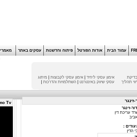
הוסף למועדפים
רוא
FR
עמוד הבית
אודות הפורטל
פיתוח וחדשנות
עסקים באתר
מאמרי
ח
דיקת
אימון עסקי ליחיד
|
אימון עסקי לקבוצות
|
מיתוג
ווי תהליך
עסקי
שיווק באינטרנט
|
השתלמויות והדרכות
|
-זינגר
mo Tv
ור-זינגר
ד עריכת דין
אביב
גודים :
 הדין
ד