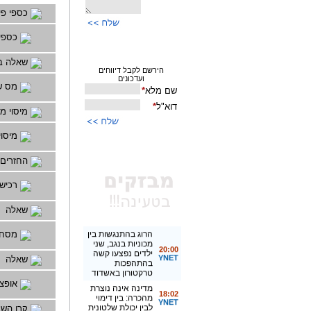
כספי פיצ
כספי 
שאלה בס
מס ש
מיסוי מק
מיסוי
החזרים 
רכישו
שאלה
מסחר 
שאלה
אופצי
קרן השת