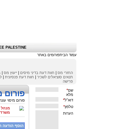
שלום אורח
|
כניסת לקוחות \ הרשמה
|
EE PALESTINE
עמוד הבית
פורומים באתר
החזרי מס
|
חוות דעת בדיני מיסים
|
ייעוץ מס
|
ב
תנאים סוציאלים לשכיר
|
חוות דעת פנסיונית
|
לי
פרישה
פורום מ
פורום מיסוי עונ
מנהל ה
משרד ע