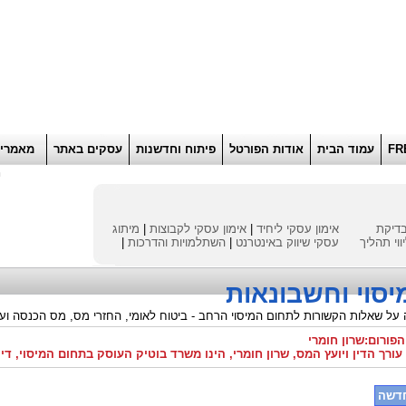
הוסף למועדפים
רוא
FR
עמוד הבית
אודות הפורטל
פיתוח וחדשנות
עסקים באתר
מאמרי
ח
דיקת
אימון עסקי ליחיד
|
אימון עסקי לקבוצות
|
מיתוג
ווי תהליך
עסקי
שיווק באינטרנט
|
השתלמויות והדרכות
|
יסוי וחשבונאות
ה על שאלות הקשורות לתחום המיסוי הרחב - ביטוח לאומי, החזרי מס, מס הכנסה ועו
פורום:שרון חומרי
ורך הדין ויועץ המס, שרון חומרי, הינו משרד בוטיק העוסק בתחום המיסוי, דינ