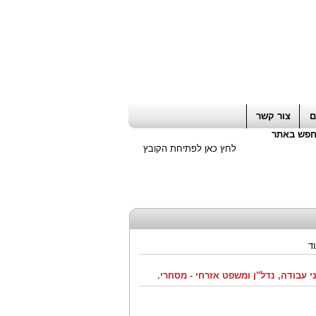
ה חשבון / עורך דין / יועץ עסקי
|
יועץ מס
ם
צור קשר
פש באתר
לחץ כאן לפתיחת הקובץ
ד
י עבודה, נדל"ן ומשפט אזרחי - מסחרי.