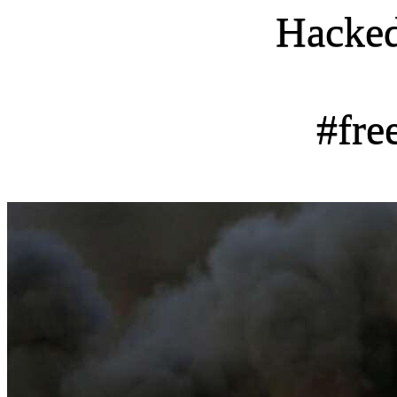
Hacke
#fre