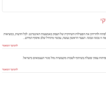
י
תח ולהרחיב את הפעילות השיווקית של העסק באמצעות האינטרנט. לכל הדעות, במציאות
 זו נכונה ונבונה. הצעד הראשון נעשה, עכשיו מתחיל שלב איסוף המידע...
להמשך המאמר
ופיתוח עסקי פועלת בשיתוף לשכות מקצועיות מול מגזר העצמאים בישראל.
להמשך המאמר