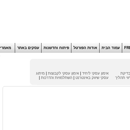
הוסף למועדפים
רוא
FR
עמוד הבית
אודות הפורטל
פיתוח וחדשנות
עסקים באתר
מאמרי
ח
דיקת
אימון עסקי ליחיד
|
אימון עסקי לקבוצות
|
מיתוג
ווי תהליך
עסקי
שיווק באינטרנט
|
השתלמויות והדרכות
|