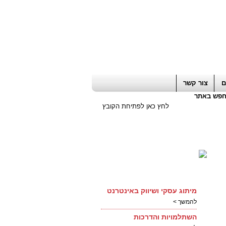
ה חשבון / עורך דין / יועץ עסקי
|
יועץ מס
ם
צור קשר
פש באתר
לחץ כאן לפתיחת הקובץ
מיתוג עסקי ושיווק באינטרנט
להמשך >
השתלמויות והדרכות