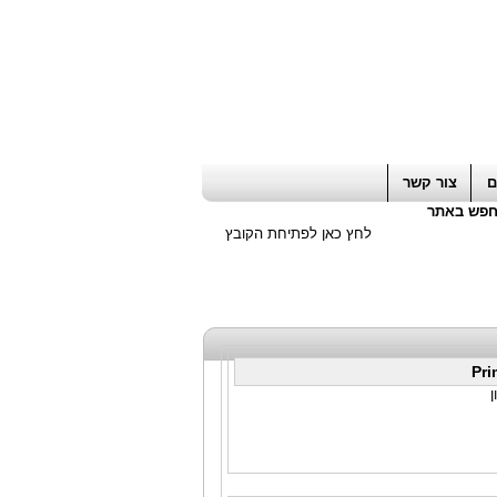
ה חשבון / עורך דין / יועץ עסקי
|
יועץ מס
ם
צור קשר
פש באתר
לחץ כאן לפתיחת הקובץ
Pri
ן