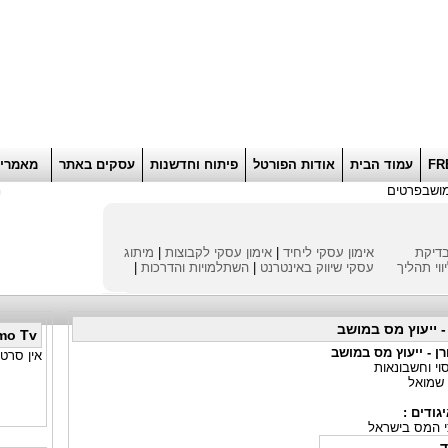
הוסף למועדפים
רוא
FR
עמוד הבית
אודות הפורטל
פיתוח וחדשנות
עסקים באתר
מאמרי
מושב
פרטים
ח
דיקת
אימון עסקי ליחיד
|
אימון עסקי לקבוצות
|
מיתוג
ווי תהליך
עסקי
שיווק באינטרנט
|
השתלמויות והדרכות
|
- ייעוץ מס במושב
mo Tv
ן - ייעוץ מס במושב
אין סרטו
וי וחשבונאות
 שמואל
גודים :
י המס בישראל
ד