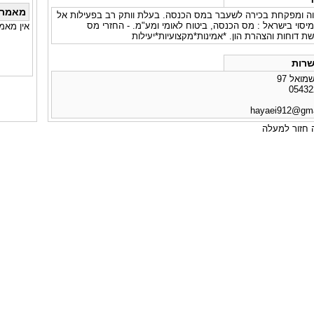
מאמרי
וה ומפקחת בכירה לשעבר במס הכנסה. בעלת וותק רב בפעילות אל
יסוי בישראל : מס הכנסה, ביטוח לאומי ומע"מ. - החזרי מס
אין מאמ
שת דוחות והצהרת הון. *אמינות*מקצועיות*יעילות
רות
ואל 97
hayaei912@gma
חזור למעלה