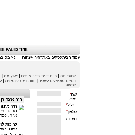
שלום אורח
|
כניסת לקוחות \ הרשמה
|
EE PALESTINE
עמוד הבית
עסקים באתר
חיה אינהורן - ייעוץ מס ב
החזרי מס
|
חוות דעת בדיני מיסים
|
ייעוץ מס
|
ב
תנאים סוציאלים לשכיר
|
חוות דעת פנסיונית
|
לי
פרישה
חיה אינהורן 
חיה אינהור
תחום : מיס
אזור : כפר
שייכות לאי
לשכת יועצ
פרופיל משר