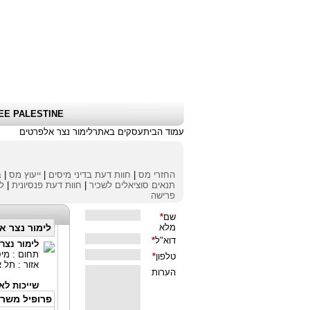
שלום אורח
|
כניסת לקוחות \ הרשמה
|
EE PALESTINE
עמוד הבית
עסקים באתר
לימור נצר אל
פרטים
החזרי מס
|
חוות דעת בדיני מיסים
|
ייעוץ מס
|
ב
תנאים סוציאלים לשכיר
|
חוות דעת פנסיונית
|
לי
פרישה
לימור נצר א
לימור נצר
תחום : מיס
אזור : תל 
שייכות לאי
פרופיל משר