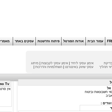
הוסף למועדפים
רוא
FR
עמוד הבית
אודות הפורטל
פיתוח וחדשנות
עסקים באתר
מאמרי
ח
דיקת
אימון עסקי ליחיד
|
אימון עסקי לקבוצות
|
מיתוג
ווי תהליך
עסקי
שיווק באינטרנט
|
השתלמויות והדרכות
|
ל
mo Tv
 אל
אין סרטו
וי חשבונאות וביטוח
אביב
גודים :
ד