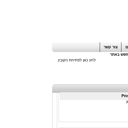
ה חשבון / עורך דין / יועץ עסקי
|
יועץ מס
ם
צור קשר
פש באתר
לחץ כאן לפתיחת הקובץ
Pri
ן