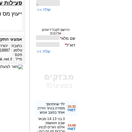
פעילות ע
ייעוץ מס ו
אמצעי התקש
כתובת : יהודה ה
טלפון : 0507518887
פקס :
מייל :
.net.il