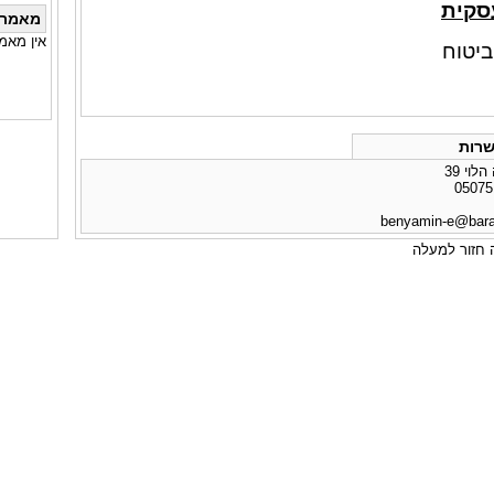
סקית
מאמרי
אין מאמ
ביטוח
רות
לוי 39
benyamin-e@barak
חזור למעלה