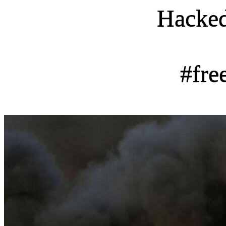
Hacke
#fre