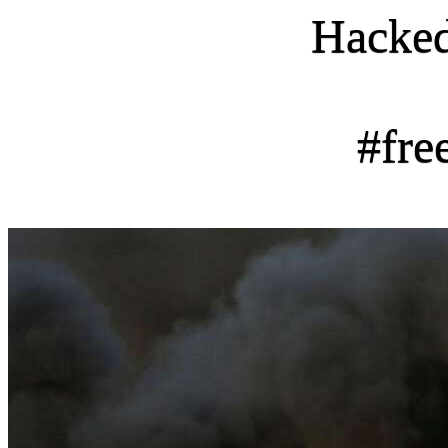
Hacke
#fre