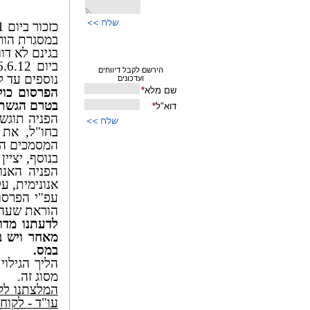
כזכור ביום 15/11/11 פרסמה רשות המסים הוראת שעה בעניין הליך הגילוי מרצון.
במסגרת הור
בגינם לא דווח
נוספים עד ליום .12
הפרסום כול
בטרם הגשת ה
הפניה תוגש
בחו"ל, את 
המסמכים המצ
בנוסף, יציי
הפניה האנו
אנונימית, 
עפ"י הפרסום
הוראת שעה, 
לדעתנו מדו
מאחר ויש ב
במס.
הליך הגילוי 
מסוג זה.
המלצתנו לקב
עו"ד - לקוח