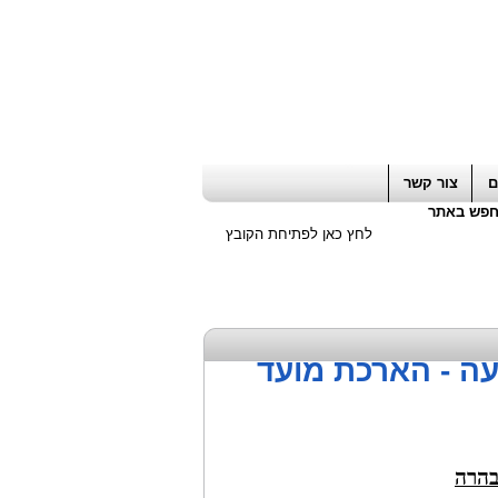
ה חשבון / עורך דין / יועץ עסקי
|
יועץ מס
ם
צור קשר
פש באתר
לחץ כאן לפתיחת הקובץ
עה - הארכת מועד
בהרה