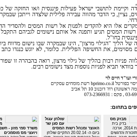
דה וקיימת לתושבי ישראל פעילות פיננסית ו/או החזקה של כס
, נציין, כי הדבר מהווה עבירה פלילית שלצדה וייתכן שבמקר
חי.
קרים אלו היא להקדים ולפנות אל רשות המסים ולהסדיר הדיוו
רשות המסים תגיע ותפנה אל אותם נישומים לגביהם התקבל ו
ננסית בחו"ל.
ה של הליך "הגילוי מרצון", הינו שבמקרה שבו נישום מדווח ביוז
 מסוימים, את החשיפה הפלילית. כלומר, לא יוגש כנגדו כתב א
וה פניות רבות בהליך של גילוי מרצון, רואה בהבהרה זו שפו
בוודאי תביא לפניות נוספות מצד נישומים רבים.
י ועו"ד חיים לוי
bprimo. רשת מומחים עסקיים
ראשונה) רח' דובנוב 10 תל אביב
פים בתחום:
מבזק מס
שולחן עגול
מב
בדק בית
עם סגן שר
מ
לקראת סוף שנת 2014, ארכה
האוצר ומנהל רשות המסים
משרד סמי מזון - חשב
זכורת והדגשים
ביום ה- 20.02.14 התקיים שולחן
ויועצי מס מוסמכים