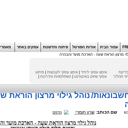
הוסף למועדפים
רוא
FR
עמוד הבית
אודות הפורטל
פיתוח וחדשנות
עסקים באתר
מאמרי
לוי מרצון הוראת שעה - הארכת מועד והבהרה
ח
דיקת
אימון עסקי ליחיד
|
אימון עסקי לקבוצות
|
מיתוג
ווי תהליך
עסקי
שיווק באינטרנט
|
השתלמויות והדרכות
|
חשבונאות
/
נוהל גילוי מרצון הוראת ש
שם הכותב
:
שרון חומרי
הדפס
6/
נוהל גילוי מרצון הוראת שעה - הארכת מועד וה