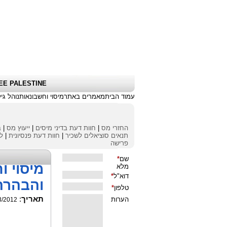
שלום אורח
|
כניסת לקוחות \ הרשמה
|
EE PALESTINE
עמוד הבית
מאמרים באתר
מיסוי וחשבונאות
נוהל גי
החזרי מס
|
חוות דעת בדיני מיסים
|
ייעוץ מס
|
ב
תנאים סוציאלים לשכיר
|
חוות דעת פנסיונית
|
לי
פרישה
מיסוי ו
והבהרה
תאריך
:
3/2012