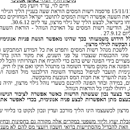
נקיטת הליך הגלוי באופן אנונימי
חיים לוי, עו"ד ויועץ מס
את השעה אפשרה רשות המסים לתושבי ישראל המחזיקים כספי
ו בישראל, לבצע הליך של גילוי מרצון, עד ליום 30.6.12.
ביום 26.6.12, הודיעה רשות המסים על הארכת הנוהל - הוראת 
27.9 .
ל חידוש משמעותי בכך שהינו מאפשר הגשת פניות אנונימי
בקשה לגילוי מרצון.
 ללשכת מנהל רשות המסים ותפרט את כל המידע המתבקש ובי
סוגי ההכנסות שנצברו על פני השנים, את מקור ההון בחו"ל
ויים בידי הפונה שיש בהם כדי להוכיח את הצהרותיו והכל ללא
ן הפונה את מקום משרד השומה בו מתנהל תיקו ואם אין לו תיק, יצ
נימית תועבר לטיפול במשרד השומה הרלבנטי מול הפונה ו/א
על מנת להעריך את חבות המס הנובעת מהבקשה.
, במידה ובחר הפונה להיכנס בשערי נוהל גילוי מרצון, יהיה ע
ויחולו לגביו כל הוראות הנוהל.
בר בצעד נכון שעשתה הרשות כאשר אפשרה לציבור הנישומי
עצם מתן האפשרות לבצע פניה אנונימית, בכדי לאפשר את 
מרצון לכשעצמו הינו הליך מורכב ועדין ונכון לנקוט בו בליווי ש
לת יעוץ וליווי משפטי במקרים אלה מקורה גם בחסינות ובחיס
 וזאת להבדיל מהסתייעות ברואי חשבון ויועצי מס להם לא מעניק 