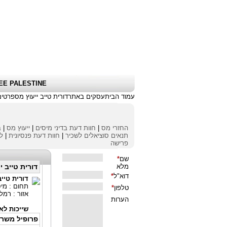
שלום אורח
|
כניסת לקוחות \ הרשמה
|
EE PALESTINE
עמוד הבית
עסקים באתר
דורית טייב ייעוץ מס
פרטים
החזרי מס
|
חוות דעת בדיני מיסים
|
ייעוץ מס
|
ב
תנאים סוציאלים לשכיר
|
חוות דעת פנסיונית
|
לי
פרישה
דורית טייב י
דורית טייב
תחום : מיס
אזור : רמל
שייכות לאי
פרופיל משר