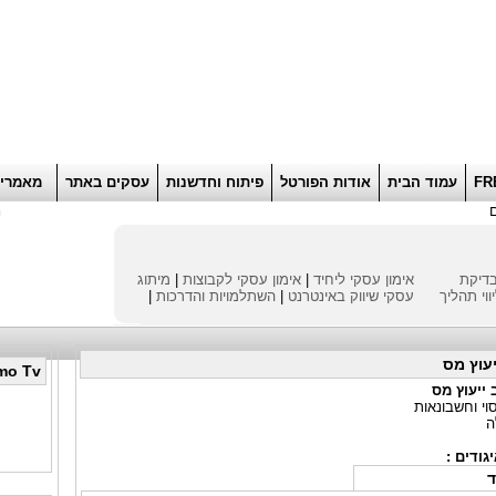
הוסף למועדפים
רוא
FR
עמוד הבית
אודות הפורטל
פיתוח וחדשנות
עסקים באתר
מאמרי
ח
דיקת
אימון עסקי ליחיד
|
אימון עסקי לקבוצות
|
מיתוג
ווי תהליך
עסקי
שיווק באינטרנט
|
השתלמויות והדרכות
|
יעוץ מס
mo Tv
 ייעוץ מס
וי וחשבונאות
ה
גודים :
ד