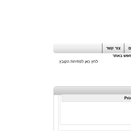
ה חשבון / עורך דין / יועץ עסקי
|
יועץ מס
ם
צור קשר
פש באתר
לחץ כאן לפתיחת הקובץ
Pri