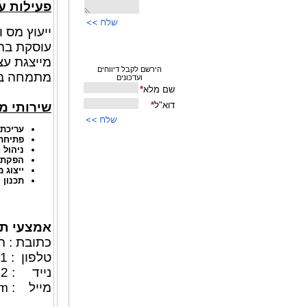
פעילות ע
ייעוץ מס 
עוסקת בתחו
מייצגת עצ
מתמחה בה
שירותי מ
עריכת 
פתיחת 
ניהול 
הפקת ת
ייצוג 
תכנון 
אמצעי ת
כתובת : הרצל 5
טלפון : 08-9155211
נייד : 050-7489842
מייל :
om