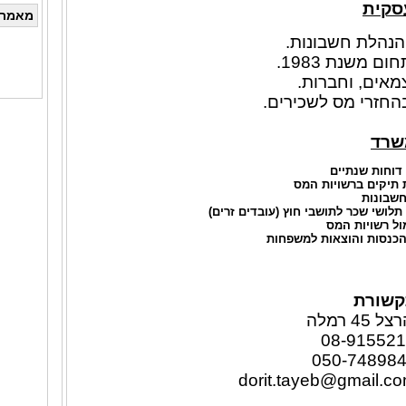
סקית
מאמרי
והנהלת חשבונות.
ם משנת 1983.
מאים, וחברות.
חזרי מס לשכירים.
שרד
דוחות שנתיים
תיקים ברשויות המס
חשבונות
לושי שכר לתושבי חוץ (עובדים זרים)
מול רשויות המס
הכנסות והוצאות למשפחות
קשורת
4 רמלה
dorit
.tayeb@gmail.c