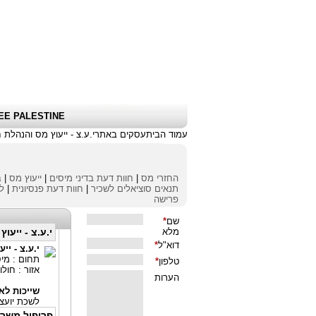
שלום אורח
|
כניסת לקוחות \ הרשמה
|
EE PALESTINE
עמוד הבית
עסקים באתר
י.ע.צ - ייעוץ מס והנהלת 
החזרי מס
|
חוות דעת בדיני מיסים
|
ייעוץ מס
|
ב
תנאים סוציאלים לשכיר
|
חוות דעת פנסיונית
|
לי
פרישה
י.ע.צ - ייעו
י.ע.צ - יי
תחום : מיס
אזור : חולון
שייכות לאי
לשכת יועצ
פרופיל משר