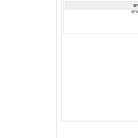
ם
רים