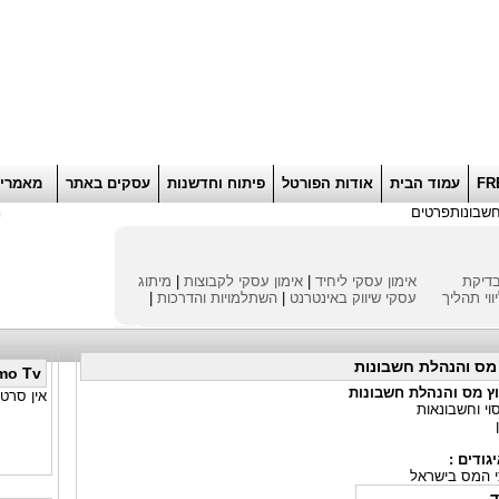
הוסף למועדפים
רוא
FR
עמוד הבית
אודות הפורטל
פיתוח וחדשנות
עסקים באתר
מאמרי
חשבונות
פרטים
ח
דיקת
אימון עסקי ליחיד
|
אימון עסקי לקבוצות
|
מיתוג
ווי תהליך
עסקי
שיווק באינטרנט
|
השתלמויות והדרכות
|
ץ מס והנהלת חשבונות
mo Tv
עוץ מס והנהלת חשבונות
אין סרטו
וי וחשבונאות
גודים :
י המס בישראל
ד