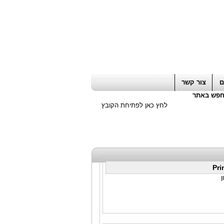
ה חשבון / עורך דין / יועץ עסקי
|
יועץ מס
ם
צור קשר
פש באתר
לחץ כאן לפתיחת הקובץ
Pri
ן