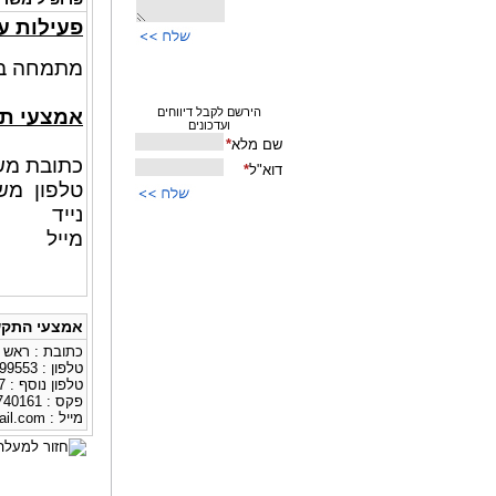
פעילות ע
מתמחה ביי
אמצעי ת
כתובת משרד :
טלפון משרד : 53
נייד : 350147
מייל
אמצעי התקש
כתובת : ראש פי
טלפון : 035599553
טלפון נוסף : 0523350147
פקס : 072-2740161
מייל :
il.com