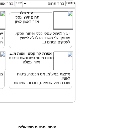
תחום
אזור
עוזי פלג
תחום יועץ עסקי
אזור ראשון לציון
ייעוץ לניהול עסקי כללי ופתוח עסקי.
יע
מוסמך ע"י משרד הכלכלה לייעוץ
בע
לעסקים קטנים ו...
חש
אפרת קריקסט יועצת מ...
תחום מיסוי חשבונאות וביטוח
אזור עפולה
מייצגת במע"מ, מס הכנסה, ביטוח
מש
לאומי.
עובדת מול עצמאים, חברות ועמותות
מיסוי ותנאים סוציאלים