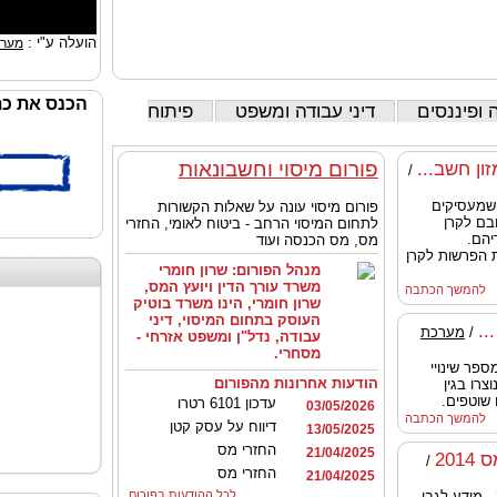
הועלה ע"י :
מערכ
הכנס את כת
 ופיננסים
דיני עבודה ומשפט
פיתוח
פורום מיסוי וחשבונאות
ון חשב...
/
שמעסיקים
פורום מיסוי עונה על שאלות הקשורות
בם לקרן
לתחום המיסוי הרחב - ביטוח לאומי, החזרי
יהם.
מס, מס הכנסה ועוד
ת הפרשות לקרן
מנהל הפורום:
שרון חומרי
משרד עורך הדין ויועץ המס,
להמשך הכתבה
שרון חומרי, הינו משרד בוטיק
העוסק בתחום המיסוי, דיני
..
/
מערכת
עבודה, נדל"ן ומשפט אזרחי -
מסחרי.
פר שינויי
הודעות אחרונות מהפורום
צרו בגין
 שוטפים.
עדכון 6101 רטרו
03/05/2026
להמשך הכתבה
דיווח על עסק קטן
13/05/2025
החזרי מס
21/04/2025
20
/
החזרי מס
21/04/2025
חוברת הנחיות לסוף שנת מס 2014 - מידע לגבי
לכל ההודעות בפורום