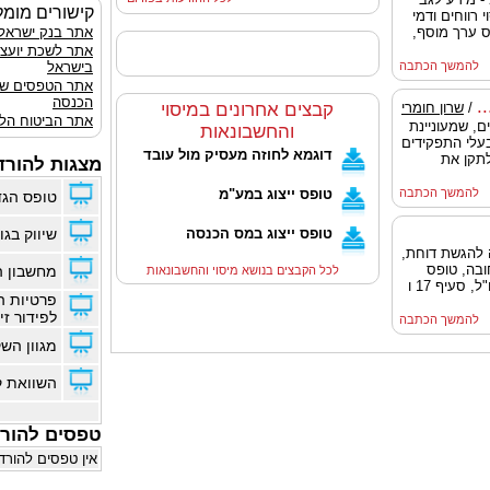
קישורים מומל
 רווחים ודמי
ס ערך מוסף,
אתר בנק ישראל
אתר לשכת יועצ
להמשך הכתבה
בישראל
אתר הטפסים ש
הכנסה
.
/
שרון חומרי
קבצים אחרונים במיסוי
אתר הביטוח הלא
מיסים, שמעוניינת
והחשבונאות
בעלי התפקידים
דוגמא לחוזה מעסיק מול עובד
לתקן את
מצגות להורד
להמשך הכתבה
טופס ייצוג במע"מ
טופס הגד
טופס ייצוג במס הכנסה
שיווק בגוג
סוף שנת 2014, ארכה להגשת דוחת,
ובה, טופס
מחשבון ה
לכל הקבצים בנושא מיסוי והחשבונאות
5329 הדן במקורות ההכנסה בארץ ובחו"ל, סעיף 17 ו
פרטיות ה
לפידור זי
להמשך הכתבה
מגוון הש
השוואת ק
טפסים להור
אין טפסים להורד