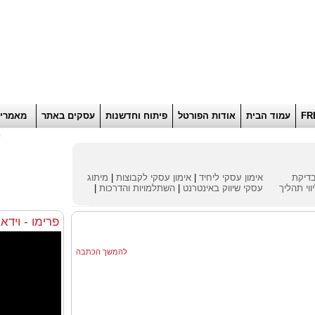
הוסף למועדפים
רוא
FR
עמוד הבית
אודות הפורטל
פיתוח וחדשנות
עסקים באתר
מאמרי
ח
דיקת
אימון עסקי ליחיד
|
אימון עסקי לקבוצות
|
מיתוג
ווי תהליך
עסקי
שיווק באינטרנט
|
השתלמויות והדרכות
|
פרימו - וידא
להמשך הכתבה