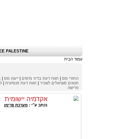
שלום אורח
|
כניסת לקוחות \ הרשמה
|
EE PALESTINE
עמוד הבית
החזרי מס
|
חוות דעת בדיני מיסים
|
ייעוץ מס
|
ב
תנאים סוציאלים לשכיר
|
חוות דעת פנסיונית
|
לי
פרישה
אקדמיה יישומית
נכתב ע"י :
מערכת פרימו