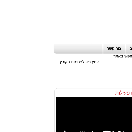
ה חשבון / עורך דין / יועץ עסקי
|
יועץ מס
ם
צור קשר
פש באתר
לחץ כאן לפתיחת הקובץ
ו פעילות