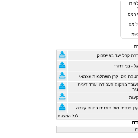
צים
י המס
ל מס
ומי
ה
רת קהל יעד בפייסבוק
ל - בני דרורי
טבת מס- קרן השתלמות עצמאי
עובד במקום העבודה- עו"ד דגנית
נגר
קעות
רן פנסיה מול תוכנית ביטוח קצבה
לכל המצגות
דה
ה