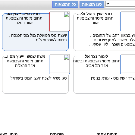
רותי יעוץ ניהול ולי...
דורית טייב ייעוץ מס
תחום מיסוי וחשבונאות
תחום מיסוי וחשבונאות
אזור
אזור רמלה
וץ במגוון רחב של תחומים :
יועצת מס הפועלת מול מס הכנסה ,
לת משרד למתן שירותים
ביטוח לאומי ומע"מ
בונאיים ושכר . ליווי עסקי...
לימור נצר אל
משה שמש- ייעוץ מס ו...
תחום מיסוי חשבונאות וביטוח
תחום מיסוי וחשבונאות
אזור תל אביב
אזור הרצליה
רד ייעוץ מס - עזרא בנימין
סגן נשיא לשכת יועצי המס בישראל
פיתוח עסקי
פורומים
מיסוי ייעו