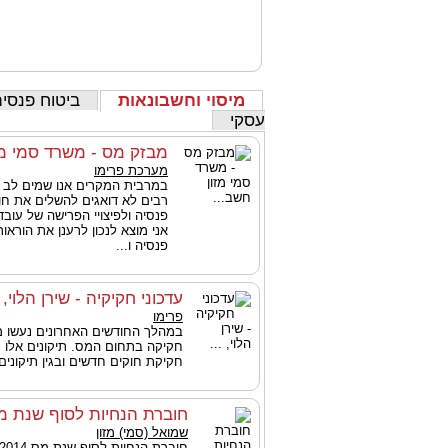
מיסוי וחשבונאות
ביטוח פנסיה
עסקי
מבזק מס - משרד סמי מז
מערכת פרימו
במרבית המקרים אנו שמים לב 
רבים לא דואגים להשלים את חו
פנסיה ולפיצויי הפרישה של עובד
אני מוצא לנכון לרענן את הוראו
פנסיה ו...
עדכוני חקיקיה - שירן הלוי, .
פרימו
במהלך החודשים האחרונים נעשו מס
חקיקה בתחום המס. תיקונים אלו נו
חקיקת חוקים חדשים ובגין תיקונים
חוברת הנחיות לסוף שנת מס 14
שמואל (סמי) מזון