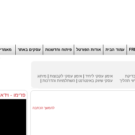
הוסף למועדפים
רוא
FR
עמוד הבית
אודות הפורטל
פיתוח וחדשנות
עסקים באתר
מאמרי
ח
דיקת
אימון עסקי ליחיד
|
אימון עסקי לקבוצות
|
מיתוג
ווי תהליך
עסקי
שיווק באינטרנט
|
השתלמויות והדרכות
|
פרימו - וידא
להמשך הכתבה