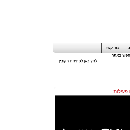
ה חשבון / עורך דין / יועץ עסקי
|
יועץ מס
ם
צור קשר
פש באתר
לחץ כאן לפתיחת הקובץ
ו פעילות