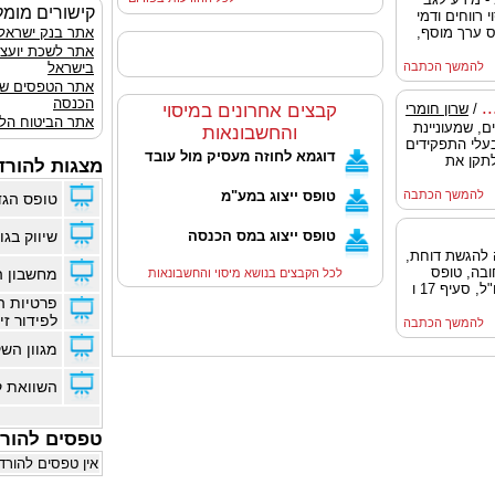
קישורים מומל
 רווחים ודמי
ס ערך מוסף,
אתר בנק ישראל
אתר לשכת יועצ
להמשך הכתבה
בישראל
אתר הטפסים ש
הכנסה
.
/
שרון חומרי
קבצים אחרונים במיסוי
אתר הביטוח הלא
מיסים, שמעוניינת
והחשבונאות
בעלי התפקידים
דוגמא לחוזה מעסיק מול עובד
לתקן את
מצגות להורד
להמשך הכתבה
טופס ייצוג במע"מ
טופס הגד
טופס ייצוג במס הכנסה
שיווק בגוג
סוף שנת 2014, ארכה להגשת דוחת,
ובה, טופס
מחשבון ה
לכל הקבצים בנושא מיסוי והחשבונאות
5329 הדן במקורות ההכנסה בארץ ובחו"ל, סעיף 17 ו
פרטיות ה
לפידור זי
להמשך הכתבה
מגוון הש
השוואת ק
טפסים להור
אין טפסים להורד