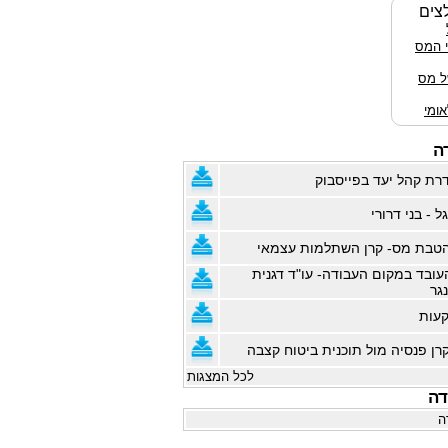
צים
י המס
ל מס
ומי
ה
רת קהל יעד בפייסבוק
ל - בני דרורי
טבת מס- קרן השתלמות עצמאי
עובד במקום העבודה- עו"ד דגנית
נגר
קעות
רן פנסיה מול תוכנית ביטוח קצבה
לכל המצגות
דה
ה