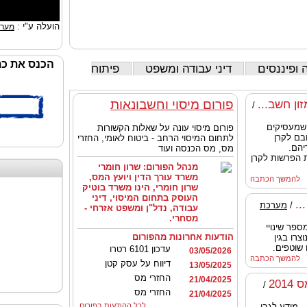
הועלה ע"י :
מערכ
הכנס את כת
 ופיננסים
דיני עבודה ומשפט
פיתוח
פורום מיסוי וחשבונאות
ון חשב...
/
שמעסיקים
פורום מיסוי עונה על שאלות הקשורות
בם לקרן
לתחום המיסוי הרחב - ביטוח לאומי, החזרי
יהם.
מס, מס הכנסה ועוד
ת הפרשות לקרן
מנהל הפורום:
שרון חומרי
משרד עורך הדין ויועץ המס,
להמשך הכתבה
שרון חומרי, הינו משרד בוטיק
העוסק בתחום המיסוי, דיני
..
/
מערכת
עבודה, נדל"ן ומשפט אזרחי -
מסחרי.
פר שינויי
הודעות אחרונות מהפורום
צרו בגין
 שוטפים.
עדכון 6101 רטרו
03/05/2026
להמשך הכתבה
דיווח על עסק קטן
13/05/2025
החזרי מס
21/04/2025
20
/
החזרי מס
21/04/2025
חוברת הנחיות לסוף שנת מס 2014 - מידע לגבי
לכל ההודעות בפורום