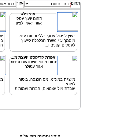
תחום
אזור
עוזי פלג
תחום יועץ עסקי
אזור ראשון לציון
ייעוץ לניהול עסקי כללי ופתוח עסקי.
יע
מוסמך ע"י משרד הכלכלה לייעוץ
בע
לעסקים קטנים ו...
חש
אפרת קריקסט יועצת מ...
תחום מיסוי חשבונאות וביטוח
אזור עפולה
מייצגת במע"מ, מס הכנסה, ביטוח
מש
לאומי.
עובדת מול עצמאים, חברות ועמותות
מיסוי ותנאים סוציאלים