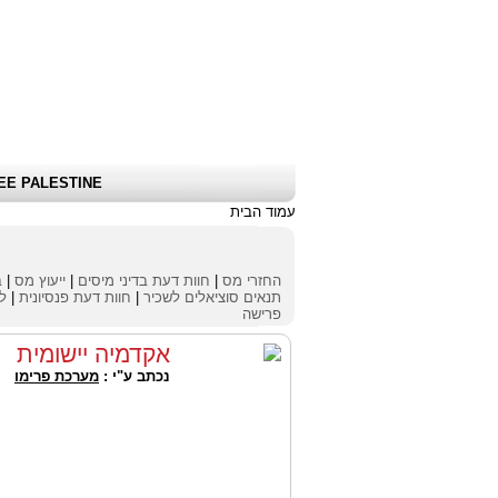
שלום אורח
|
כניסת לקוחות \ הרשמה
|
EE PALESTINE
עמוד הבית
החזרי מס
|
חוות דעת בדיני מיסים
|
ייעוץ מס
|
ב
תנאים סוציאלים לשכיר
|
חוות דעת פנסיונית
|
לי
פרישה
אקדמיה יישומית
נכתב ע"י :
מערכת פרימו