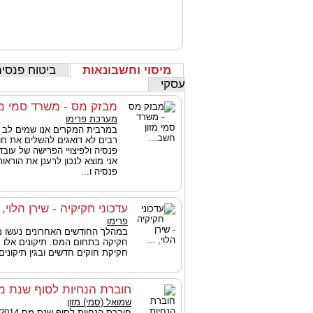
מיסוי וחשבונאות
ביטוח פנסיה
עסקי
מבזק מס - משרד סמי מז
מערכת פרימו
במרבית המקרים אנו שמים לב 
רבים לא דואגים להשלים את חו
פנסיה ולפיצויי הפרישה של עובד
אני מוצא לנכון לרענן את הוראו
פנסיה ו...
עדכוני חקיקיה - שירן הלוי, .
פרימו
במהלך החודשים האחרונים נעשו מס
חקיקה בתחום המס. תיקונים אלו נו
חקיקת חוקים חדשים ובגין תיקונים
חוברת הנחיות לסוף שנת מס 14
שמואל (סמי) מזון