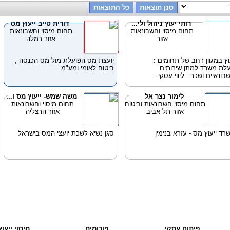
רותי יעוץ ניהול ולי...
דורית טייב ייעוץ מס
תחום מיסוי וחשבונאות
תחום מיסוי וחשבונאות
אזור
אזור רמלה
וץ במגוון רחב של תחומים :
יועצת מס הפועלת מול מס הכנסה ,
לת משרד למתן שירותים
ביטוח לאומי ומע"מ
בונאיים ושכר . ליווי עסקי...
לימור נצר אל
משה שמש- ייעוץ מס ו...
תחום מיסוי חשבונאות וביטוח
תחום מיסוי וחשבונאות
אזור תל אביב
אזור הרצליה
רד ייעוץ מס - עזרא בנימין
סגן נשיא לשכת יועצי המס בישראל
פיתוח עסקי
פורומים
מיסוי ייעו